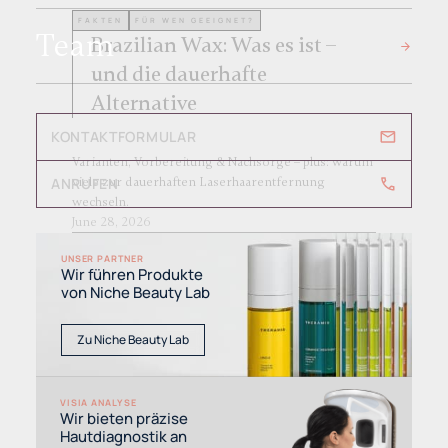
FAKTEN
FÜR WEN GEEIGNET?
Team
Brazilian Wax: Was es ist –
und die dauerhafte
Alternative
KONTAKTFORMULAR
Varianten, Vorbereitung & Nachsorge – plus: warum
viele zur dauerhaften Laserhaarentfernung
ANRUFEN
wechseln.
June 28, 2026
Beitrag Lesen
UNSER PARTNER
Wir führen Produkte
von Niche Beauty Lab
Zu Niche Beauty Lab
KÖRPERSTELLEN
VISIA ANALYSE
DAUERHAFTE HAARENTFERNUNG
Wir bieten präzise
Damenbart entfernen –
Hautdiagnostik an